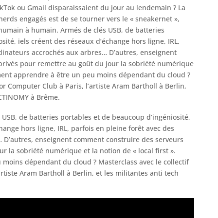
TikTok ou Gmail disparaissaient du jour au lendemain ? La
 nerds engagés est de se tourner vers le « sneakernet »,
’humain à humain. Armés de clés USB, de batteries
sité, iels créent des réseaux d’échange hors ligne, IRL,
rdinateurs accrochés aux arbres… D’autres, enseignent
rivés pour remettre au goût du jour la sobriété numérique
omment apprendre à être un peu moins dépendant du cloud ?
or Computer Club à Paris, l’artiste Aram Bartholl à Berlin,
’ACTINOMY à Brême.
USB, de batteries portables et de beaucoup d’ingéniosité,
hange hors ligne, IRL, parfois en pleine forêt avec des
… D’autres, enseignent comment construire des serveurs
r la sobriété numérique et la notion de « local first ».
oins dépendant du cloud ? Masterclass avec le collectif
tiste Aram Bartholl à Berlin, et les militantes anti tech