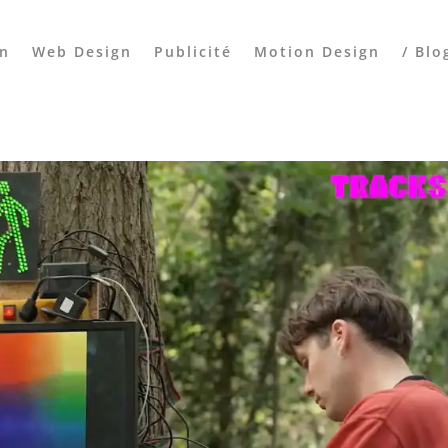
gn
Web Design
Publicité
Motion Design
/ Blo