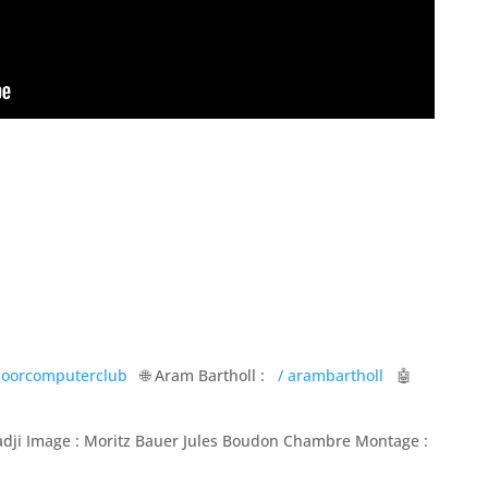
doorcomputerclub
🌐 Aram Bartholl :
/ arambartholl
🤖
jadji Image : Moritz Bauer Jules Boudon Chambre Montage :