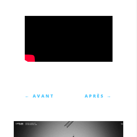
←
AVANT
APRÈS
→