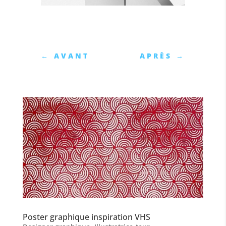
←
AVANT
APRÈS
→
Poster graphique inspiration VHS